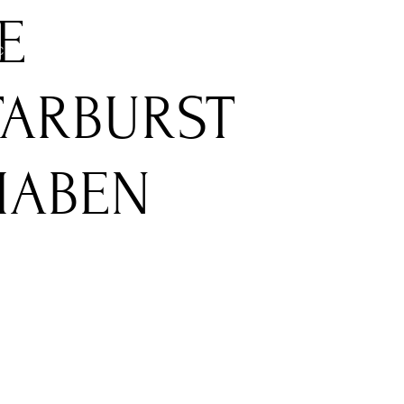
E
CONTACT
GET STARTED
TARBURST
HABEN