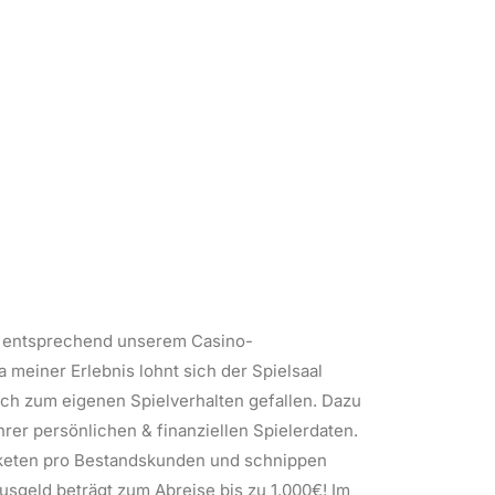
, entsprechend unserem Casino-
meiner Erlebnis lohnt sich der Spielsaal
och zum eigenen Spielverhalten gefallen.
Dazu
er persönlichen & finanziellen Spielerdaten.
spaketen pro Bestandskunden und schnippen
usgeld beträgt zum Abreise bis zu 1.000€! Im