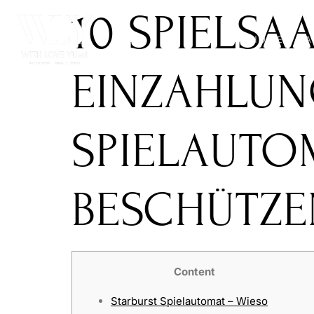
10 SPIELSA
HOME
A
EINZAHLUNG
SPIELAUTO
BESCHÜTZE
Content
Starburst Spielautomat – Wieso