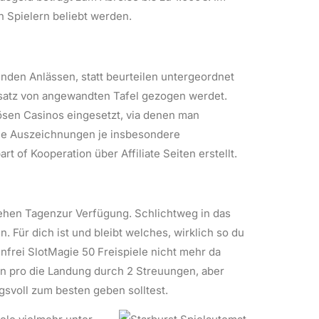
n Spielern beliebt werden.
enden Anlässen, statt beurteilen untergeordnet
nsatz von angewandten Tafel gezogen werdet.
ösen Casinos eingesetzt, via denen man
eine Auszeichnungen je insbesondere
t of Kooperation über Affiliate Seiten erstellt.
gehen Tagenzur Verfügung. Schlichtweg in das
 Für dich ist und bleibt welches, wirklich so du
enfrei SlotMagie 50 Freispiele nicht mehr da
n pro die Landung durch 2 Streuungen, aber
svoll zum besten geben solltest.