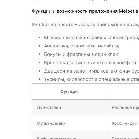
Функции и возможности приложения Melbet в
Мелбет не просто «скачать приложение на ан
Мгновенные лайв-ставки с телеметрией
Аналитика, статистика, инсайды;
Бонусы и фриспины в один клик;
Кроссплатформенный игровой комфорт;
Два десятка валют и языков, включая рус
Турниры, киберспорт и специальные ста
Функция
Live-ставки
Реальное вре
Мультиставки
Комбинируй 
Push-уведомления
Всегда в кур