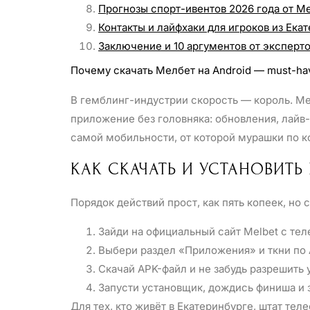
Прогнозы спорт-ивентов 2026 года от Me
Контакты и лайфхаки для игроков из Ека
Заключение и 10 аргументов от эксперт
Почему скачать Мелбет на Android — must-ha
В гемблинг-индустрии скорость — король. Mel
приложение без головняка: обновления, лайв-
самой мобильности, от которой мурашки по к
КАК СКАЧАТЬ И УСТАНОВИТ
Порядок действий прост, как пять копеек, но 
Зайди на официальный сайт Melbet с тел
Выбери раздел «Приложения» и ткни по 
Скачай APK-файл и не забудь разрешить 
Запусти установщик, дождись финиша и 
Для тех, кто живёт в Екатеринбурге, штат те