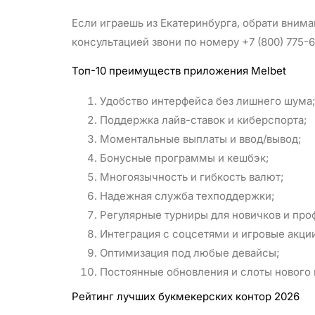
Если играешь из Екатеринбурга, обрати вниман
консультацией звони по номеру +7 (800) 775-6
Топ-10 преимуществ приложения Melbet
Удобство интерфейса без лишнего шума
Поддержка лайв-ставок и киберспорта;
Моментальные выплаты и ввод/вывод;
Бонусные программы и кешбэк;
Многоязычность и гибкость валют;
Надежная служба техподдержки;
Регулярные турниры для новичков и про
Интеграция с соцсетями и игровые акци
Оптимизация под любые девайсы;
Постоянные обновления и слоты нового 
Рейтинг лучших букмекерских контор 2026