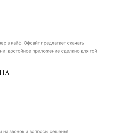
ер в кайф. Офсайт предлагает скачать
мни: достойное приложение сделано для той
ЙТА
ми на звонок и вопросы решены!