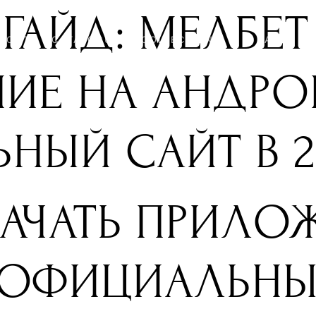
ГАЙД: МЕЛБЕТ
BOUT
CATALOGUE
COLLECTIONS
FAQ’S
ИЕ НА АНДР
НЫЙ САЙТ В 2
КАЧАТЬ ПРИЛО
ОФИЦИАЛЬНЫЙ