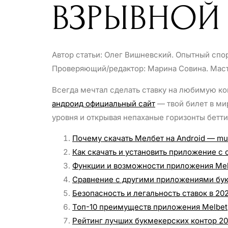
ВЗРЫВНОЙ 
Автор статьи:
Олег Вишневский
. Опытный спо
Проверяющий/редактор:
Марина Совина
. Мас
Всегда мечтал сделать ставку на любимую ком
андроид официальный сайт
— твой билет в ми
уровня и открывая непаханые горизонты бетти
Почему скачать Мелбет на Android — mu
Как скачать и установить приложение с 
Функции и возможности приложения Mel
Сравнение с другими приложениями бу
Безопасность и легальность ставок в 20
Топ-10 преимуществ приложения Melbet
Рейтинг лучших букмекерских контор 2