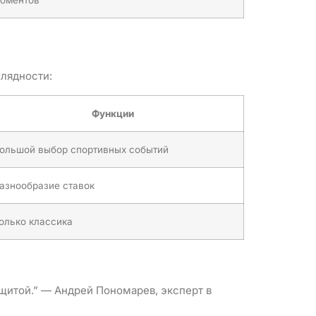
глядности:
Функции
ольшой выбор спортивных событий
азнообразие ставок
олько классика
щитой.” — Андрей Пономарев, эксперт в