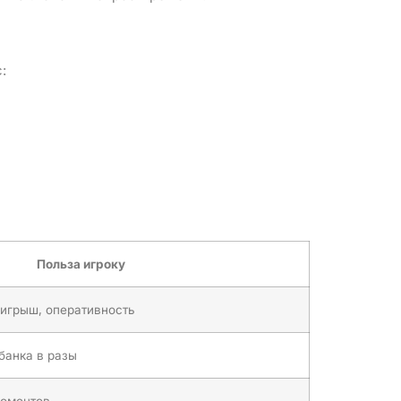
:
Польза игроку
игрыш, оперативность
банка в разы
моментов