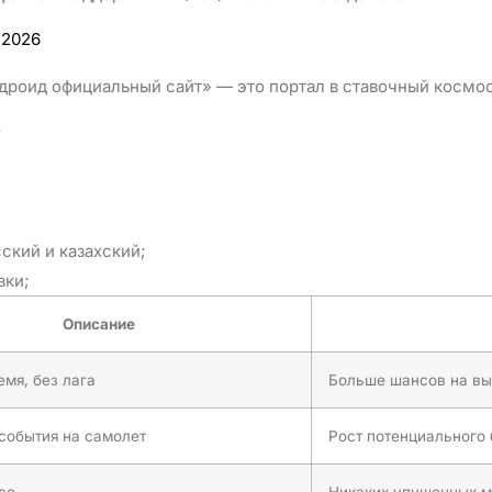
 2026
дроид официальный сайт» — это портал в ставочный космос
;
ский и казахский;
вки;
Описание
мя, без лага
Больше шансов на вы
события на самолет
Рост потенциального 
се
Никаких упущенных 