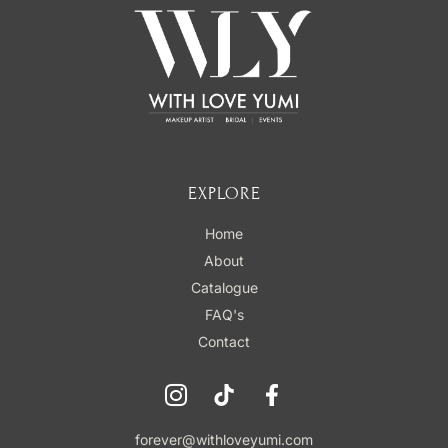
EXPLORE
Home
About
Catalogue
FAQ's
Contact
forever@withloveyumi.com