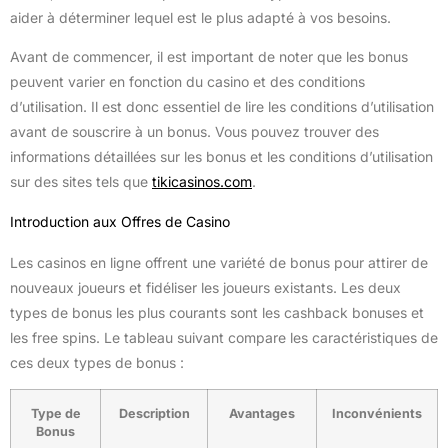
aider à déterminer lequel est le plus adapté à vos besoins.
Avant de commencer, il est important de noter que les bonus
peuvent varier en fonction du casino et des conditions
d’utilisation. Il est donc essentiel de lire les conditions d’utilisation
avant de souscrire à un bonus. Vous pouvez trouver des
informations détaillées sur les bonus et les conditions d’utilisation
sur des sites tels que
tikicasinos.com
.
Introduction aux Offres de Casino
Les casinos en ligne offrent une variété de bonus pour attirer de
nouveaux joueurs et fidéliser les joueurs existants. Les deux
types de bonus les plus courants sont les cashback bonuses et
les free spins. Le tableau suivant compare les caractéristiques de
ces deux types de bonus :
Type de
Description
Avantages
Inconvénients
Bonus