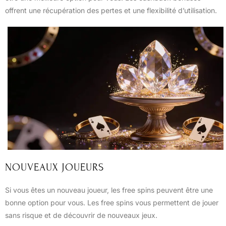
offrent une récupération des pertes et une flexibilité d’utilisation.
NOUVEAUX JOUEURS
Si vous êtes un nouveau joueur, les free spins peuvent être une
bonne option pour vous. Les free spins vous permettent de jouer
sans risque et de découvrir de nouveaux jeux.