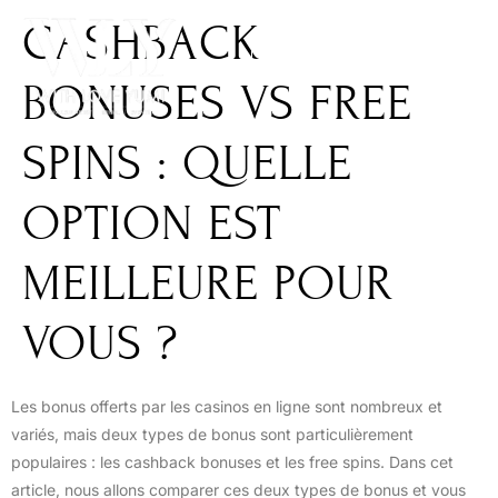
CASHBACK
GET STARTED
BONUSES VS FREE
SPINS : QUELLE
OPTION EST
MEILLEURE POUR
VOUS ?
Les bonus offerts par les casinos en ligne sont nombreux et
variés, mais deux types de bonus sont particulièrement
populaires : les cashback bonuses et les free spins. Dans cet
article, nous allons comparer ces deux types de bonus et vous