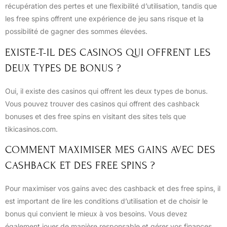
récupération des pertes et une flexibilité d’utilisation, tandis que
les free spins offrent une expérience de jeu sans risque et la
possibilité de gagner des sommes élevées.
EXISTE-T-IL DES CASINOS QUI OFFRENT LES
DEUX TYPES DE BONUS ?
Oui, il existe des casinos qui offrent les deux types de bonus.
Vous pouvez trouver des casinos qui offrent des cashback
bonuses et des free spins en visitant des sites tels que
tikicasinos.com.
COMMENT MAXIMISER MES GAINS AVEC DES
CASHBACK ET DES FREE SPINS ?
Pour maximiser vos gains avec des cashback et des free spins, il
est important de lire les conditions d’utilisation et de choisir le
bonus qui convient le mieux à vos besoins. Vous devez
également jouer de manière responsable et gérer vos finances