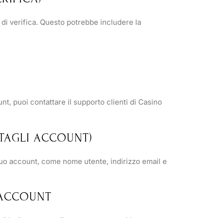
di verifica. Questo potrebbe includere la
t, puoi contattare il supporto clienti di Casino
TTAGLI ACCOUNT)
l tuo account, come nome utente, indirizzo email e
’ACCOUNT