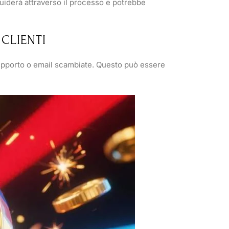
guiderà attraverso il processo e potrebbe
CLIENTI
 supporto o email scambiate. Questo può essere