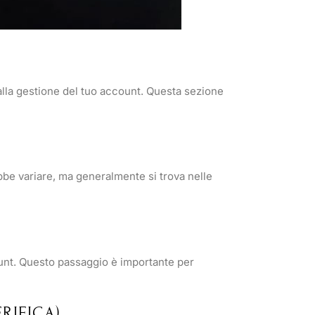
 alla gestione del tuo account. Questa sezione
bbe variare, ma generalmente si trova nelle
count. Questo passaggio è importante per
RIFICA)