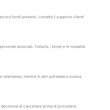
ncora fondi presenti, contatta il supporto clienti
ersonali associati. Tuttavia, i tempi e le modalità
re istantaneo, mentre in altri potrebbero essere
)
la decisione di cancellare prima di procedere.