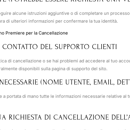
eguire alcune istruzioni aggiuntive o di completare un processo 
ra di ulteriori informazioni per confermare la tua identità.
sino Premiere per la Cancellazione
I CONTATTO DEL SUPPORTO CLIENTI
ica di cancellazione o se hai problemi ad accedere al tuo accoun
lmente disponibili sulla pagina di supporto del sito.
NECESSARIE (NOME UTENTE, EMAIL, DE
ere a portata di mano tutte le informazioni necessarie relative a
UA RICHIESTA DI CANCELLAZIONE DELL