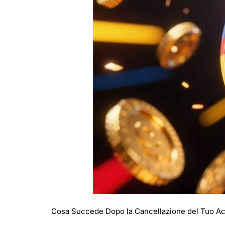
Cosa Succede Dopo la Cancellazione del Tuo A