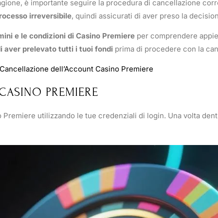
 ragione, è importante seguire la procedura di cancellazione corr
rocesso irreversibile
, quindi assicurati di aver preso la decisi
rmini e le condizioni di Casino Premiere
per comprendere appieno 
i aver prelevato tutti i tuoi fondi
prima di procedere con la can
 Cancellazione dell’Account Casino Premiere
CASINO PREMIERE
 Premiere utilizzando le tue credenziali di login. Una volta de