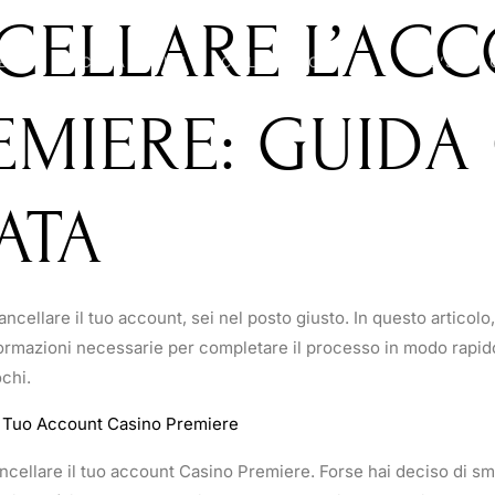
ELLARE L’AC
BOUT
CATALOGUE
COLLECTIONS
FAQ’S
EMIERE: GUIDA
ATA
ncellare il tuo account, sei nel posto giusto. In questo articolo
formazioni necessarie per completare il processo in modo rapid
ochi.
il Tuo Account Casino Premiere
cancellare il tuo account Casino Premiere. Forse hai deciso di 