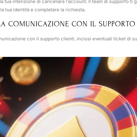
a tua intenzione di cancellare l’account. Il team di supporto ti 
la tua identità e completare la richiesta.
A COMUNICAZIONE CON IL SUPPORTO 
nicazione con il supporto clienti, inclusi eventuali ticket di
.