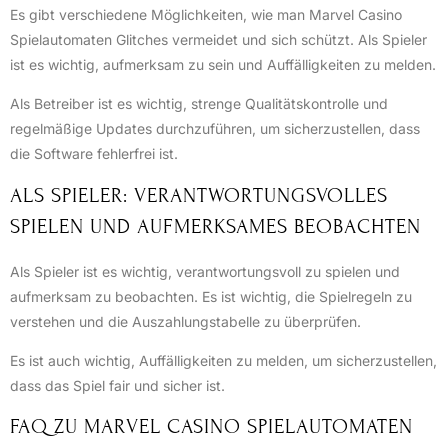
Es gibt verschiedene Möglichkeiten, wie man Marvel Casino
Spielautomaten Glitches vermeidet und sich schützt. Als Spieler
ist es wichtig, aufmerksam zu sein und Auffälligkeiten zu melden.
Als Betreiber ist es wichtig, strenge Qualitätskontrolle und
regelmäßige Updates durchzuführen, um sicherzustellen, dass
die Software fehlerfrei ist.
ALS SPIELER: VERANTWORTUNGSVOLLES
SPIELEN UND AUFMERKSAMES BEOBACHTEN
Als Spieler ist es wichtig, verantwortungsvoll zu spielen und
aufmerksam zu beobachten. Es ist wichtig, die Spielregeln zu
verstehen und die Auszahlungstabelle zu überprüfen.
Es ist auch wichtig, Auffälligkeiten zu melden, um sicherzustellen,
dass das Spiel fair und sicher ist.
FAQ ZU MARVEL CASINO SPIELAUTOMATEN