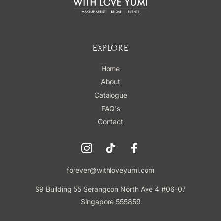
EXPLORE
Home
About
Catalogue
FAQ's
Contact
forever@withloveyumi.com
S9 Building 55 Serangoon North Ave 4 #06-07
Singapore 555859