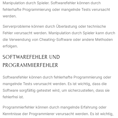
Manipulation durch Spieler. Softwarefehler können durch
fehlerhafte Programmierung oder mangelnde Tests verursacht
werden.
Serverprobleme können durch Überlastung oder technische
Fehler verursacht werden. Manipulation durch Spieler kann durch
die Verwendung von Cheating-Software oder andere Methoden
erfolgen.
SOFTWAREFEHLER UND
PROGRAMMIERFEHLER
Softwarefehler können durch fehlerhafte Programmierung oder
mangelnde Tests verursacht werden. Es ist wichtig, dass die
Software sorgfältig getestet wird, um sicherzustellen, dass sie
fehlerfrei ist.
Programmierfehler können durch mangelnde Erfahrung oder
Kenntnisse der Programmierer verursacht werden. Es ist wichtig,