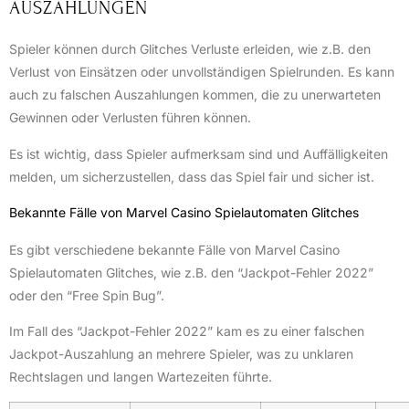
AUSZAHLUNGEN
Spieler können durch Glitches Verluste erleiden, wie z.B. den
Verlust von Einsätzen oder unvollständigen Spielrunden. Es kann
auch zu falschen Auszahlungen kommen, die zu unerwarteten
Gewinnen oder Verlusten führen können.
Es ist wichtig, dass Spieler aufmerksam sind und Auffälligkeiten
melden, um sicherzustellen, dass das Spiel fair und sicher ist.
Bekannte Fälle von Marvel Casino Spielautomaten Glitches
Es gibt verschiedene bekannte Fälle von Marvel Casino
Spielautomaten Glitches, wie z.B. den “Jackpot-Fehler 2022”
oder den “Free Spin Bug”.
Im Fall des “Jackpot-Fehler 2022” kam es zu einer falschen
Jackpot-Auszahlung an mehrere Spieler, was zu unklaren
Rechtslagen und langen Wartezeiten führte.