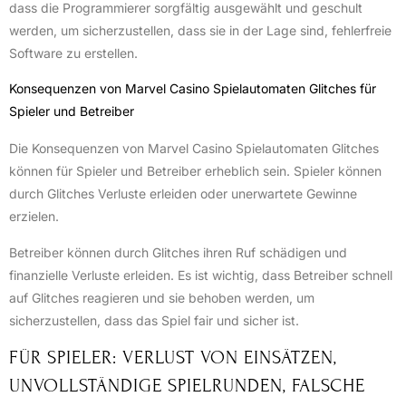
dass die Programmierer sorgfältig ausgewählt und geschult
werden, um sicherzustellen, dass sie in der Lage sind, fehlerfreie
Software zu erstellen.
Konsequenzen von Marvel Casino Spielautomaten Glitches für
Spieler und Betreiber
Die Konsequenzen von Marvel Casino Spielautomaten Glitches
können für Spieler und Betreiber erheblich sein. Spieler können
durch Glitches Verluste erleiden oder unerwartete Gewinne
erzielen.
Betreiber können durch Glitches ihren Ruf schädigen und
finanzielle Verluste erleiden. Es ist wichtig, dass Betreiber schnell
auf Glitches reagieren und sie behoben werden, um
sicherzustellen, dass das Spiel fair und sicher ist.
FÜR SPIELER: VERLUST VON EINSÄTZEN,
UNVOLLSTÄNDIGE SPIELRUNDEN, FALSCHE