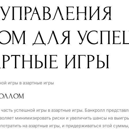
 УПРАВЛЕНИЯ
BOUT
CATALOGUE
COLLECTIONS
FAQ’S
ОМ ДЛЯ УСП
АРТНЫЕ ИГРЫ
ой игры в азартные игры
РОЛЛОМ
часть успешной игры в азартные игры. Банкролл представ
зволяет минимизировать риски и увеличить шансы на выигры
ы потратить на азартные игры, и придерживаться этой сумм