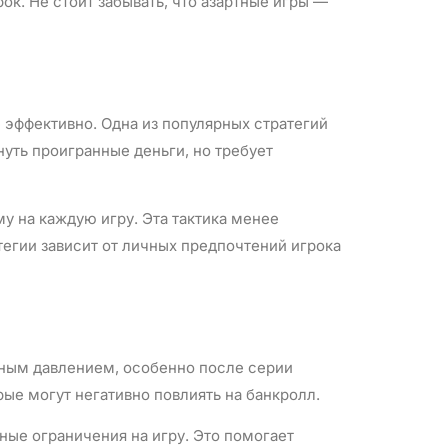
ок. Не стоит забывать, что азартные игры —
 эффективно. Одна из популярных стратегий
нуть проигранные деньги, но требует
у на каждую игру. Эта тактика менее
тегии зависит от личных предпочтений игрока
ьным давлением, особенно после серии
ые могут негативно повлиять на банкролл.
ные ограничения на игру. Это помогает