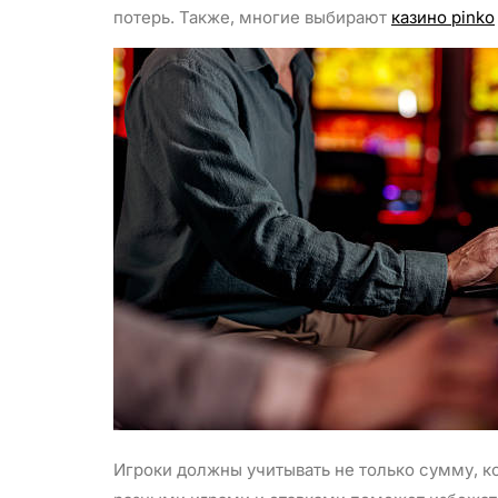
потерь. Также, многие выбирают
казино pinko
Игроки должны учитывать не только сумму, к