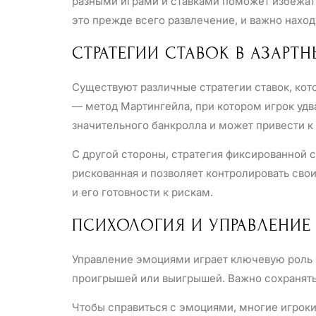
разными играми и ставками поможет избежать 
это прежде всего развлечение, и важно нахо
СТРАТЕГИИ СТАВОК В АЗАРТН
Существуют различные стратегии ставок, кот
— метод Мартингейла, при котором игрок удва
значительного банкролла и может привести к
С другой стороны, стратегия фиксированной с
рискованная и позволяет контролировать сво
и его готовности к рискам.
ПСИХОЛОГИЯ И УПРАВЛЕНИ
Управление эмоциями играет ключевую роль в
проигрышей или выигрышей. Важно сохранять 
Чтобы справиться с эмоциями, многие игроки