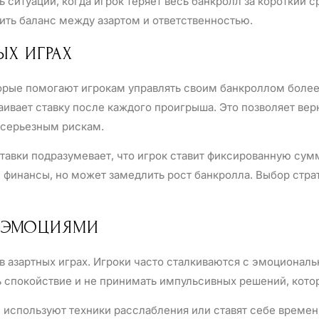
ситуаций, когда игрок теряет весь банкролл за короткий ср
дить баланс между азартом и ответственностью.
ЫХ ИГРАХ
орые помогают игрокам управлять своим банкроллом более
ивает ставку после каждого проигрыша. Это позволяет вер
 серьезным рискам.
тавки подразумевает, что игрок ставит фиксированную сумм
и финансы, но может замедлить рост банкролла. Выбор стра
Е ЭМОЦИЯМИ
 азартных играх. Игроки часто сталкиваются с эмоционал
спокойствие и не принимать импульсивных решений, котор
 используют техники расслабления или ставят себе времен