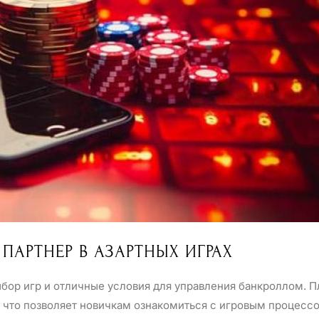
АРТНЕР В АЗАРТНЫХ ИГРАХ
бор игр и отличные условия для управления банкроллом. 
, что позволяет новичкам ознакомиться с игровым процессо