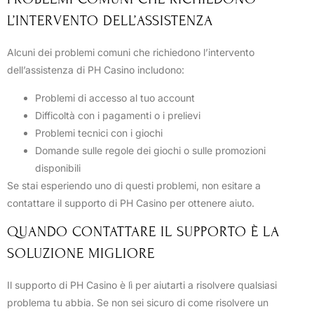
L’INTERVENTO DELL’ASSISTENZA
Alcuni dei problemi comuni che richiedono l’intervento
dell’assistenza di PH Casino includono:
Problemi di accesso al tuo account
Difficoltà con i pagamenti o i prelievi
Problemi tecnici con i giochi
Domande sulle regole dei giochi o sulle promozioni
disponibili
Se stai esperiendo uno di questi problemi, non esitare a
contattare il supporto di PH Casino per ottenere aiuto.
QUANDO CONTATTARE IL SUPPORTO È LA
SOLUZIONE MIGLIORE
Il supporto di PH Casino è lì per aiutarti a risolvere qualsiasi
problema tu abbia. Se non sei sicuro di come risolvere un