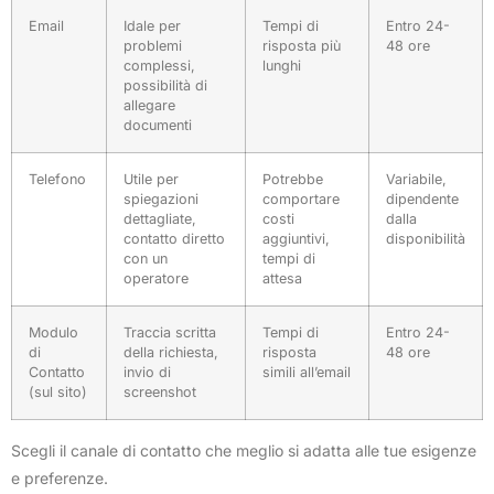
Email
Idale per
Tempi di
Entro 24-
problemi
risposta più
48 ore
complessi,
lunghi
possibilità di
allegare
documenti
Telefono
Utile per
Potrebbe
Variabile,
spiegazioni
comportare
dipendente
dettagliate,
costi
dalla
contatto diretto
aggiuntivi,
disponibilità
con un
tempi di
operatore
attesa
Modulo
Traccia scritta
Tempi di
Entro 24-
di
della richiesta,
risposta
48 ore
Contatto
invio di
simili all’email
(sul sito)
screenshot
Scegli il canale di contatto che meglio si adatta alle tue esigenze
e preferenze.