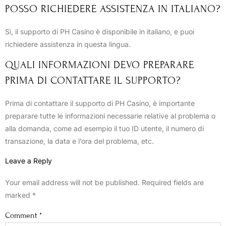
POSSO RICHIEDERE ASSISTENZA IN ITALIANO?
Sì, il supporto di PH Casino è disponibile in italiano, e puoi
richiedere assistenza in questa lingua.
QUALI INFORMAZIONI DEVO PREPARARE
PRIMA DI CONTATTARE IL SUPPORTO?
Prima di contattare il supporto di PH Casino, è importante
preparare tutte le informazioni necessarie relative al problema o
alla domanda, come ad esempio il tuo ID utente, il numero di
transazione, la data e l’ora del problema, etc.
Leave a Reply
Your email address will not be published.
Required fields are
marked
*
Comment
*