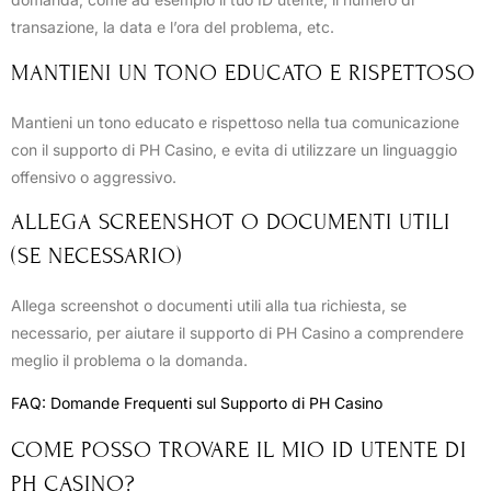
transazione, la data e l’ora del problema, etc.
MANTIENI UN TONO EDUCATO E RISPETTOSO
Mantieni un tono educato e rispettoso nella tua comunicazione
con il supporto di PH Casino, e evita di utilizzare un linguaggio
offensivo o aggressivo.
ALLEGA SCREENSHOT O DOCUMENTI UTILI
(SE NECESSARIO)
Allega screenshot o documenti utili alla tua richiesta, se
necessario, per aiutare il supporto di PH Casino a comprendere
meglio il problema o la domanda.
FAQ: Domande Frequenti sul Supporto di PH Casino
COME POSSO TROVARE IL MIO ID UTENTE DI
PH CASINO?