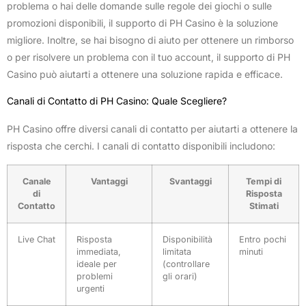
problema o hai delle domande sulle regole dei giochi o sulle
promozioni disponibili, il supporto di PH Casino è la soluzione
migliore. Inoltre, se hai bisogno di aiuto per ottenere un rimborso
o per risolvere un problema con il tuo account, il supporto di PH
Casino può aiutarti a ottenere una soluzione rapida e efficace.
Canali di Contatto di PH Casino: Quale Scegliere?
PH Casino offre diversi canali di contatto per aiutarti a ottenere la
risposta che cerchi. I canali di contatto disponibili includono:
Canale
Vantaggi
Svantaggi
Tempi di
di
Risposta
Contatto
Stimati
Live Chat
Risposta
Disponibilità
Entro pochi
immediata,
limitata
minuti
ideale per
(controllare
problemi
gli orari)
urgenti