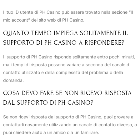
Il tuo ID utente di PH Casino può essere trovato nella sezione “Il
mio account” del sito web di PH Casino.
QUANTO TEMPO IMPIEGA SOLITAMENTE IL
SUPPORTO DI PH CASINO A RISPONDERE?
Il supporto di PH Casino risponde solitamente entro pochi minuti,
ma i tempi di risposta possono variare a seconda del canale di
contatto utilizzato e della complessità del problema o della
domanda.
COSA DEVO FARE SE NON RICEVO RISPOSTA
DAL SUPPORTO DI PH CASINO?
Se non ricevi risposta dal supporto di PH Casino, puoi provare a
contattarli novamente utilizzando un canale di contatto diverso, o
puoi chiedere aiuto a un amico o a un familiare.