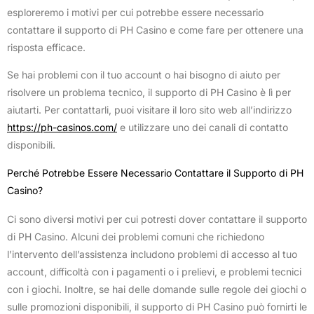
esploreremo i motivi per cui potrebbe essere necessario
contattare il supporto di PH Casino e come fare per ottenere una
risposta efficace.
Se hai problemi con il tuo account o hai bisogno di aiuto per
risolvere un problema tecnico, il supporto di PH Casino è lì per
aiutarti. Per contattarli, puoi visitare il loro sito web all’indirizzo
https://ph-casinos.com/
e utilizzare uno dei canali di contatto
disponibili.
Perché Potrebbe Essere Necessario Contattare il Supporto di PH
Casino?
Ci sono diversi motivi per cui potresti dover contattare il supporto
di PH Casino. Alcuni dei problemi comuni che richiedono
l’intervento dell’assistenza includono problemi di accesso al tuo
account, difficoltà con i pagamenti o i prelievi, e problemi tecnici
con i giochi. Inoltre, se hai delle domande sulle regole dei giochi o
sulle promozioni disponibili, il supporto di PH Casino può fornirti le