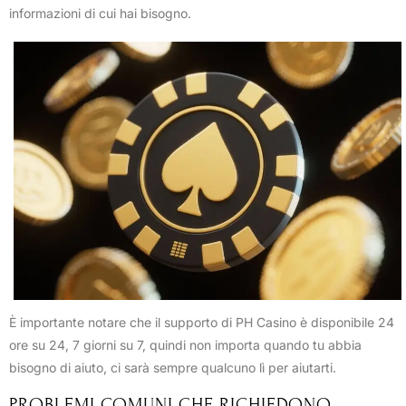
informazioni di cui hai bisogno.
È importante notare che il supporto di PH Casino è disponibile 24
ore su 24, 7 giorni su 7, quindi non importa quando tu abbia
bisogno di aiuto, ci sarà sempre qualcuno lì per aiutarti.
PROBLEMI COMUNI CHE RICHIEDONO